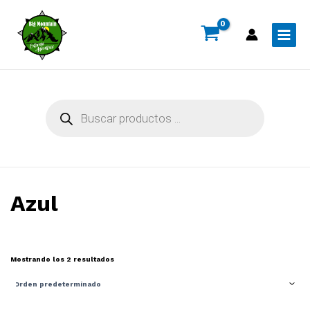
Ir
al
contenido
Main
Menu
Búsqueda
de
productos
Azul
Mostrando los 2 resultados