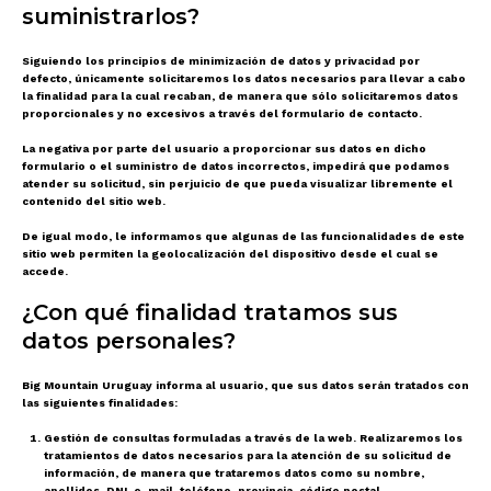
suministrarlos?
Siguiendo los principios de minimización de datos y privacidad por
defecto, únicamente solicitaremos los datos necesarios para llevar a cabo
la finalidad para la cual recaban, de manera que sólo solicitaremos datos
proporcionales y no excesivos a través del formulario de contacto.
La negativa por parte del usuario a proporcionar sus datos en dicho
formulario o el suministro de datos incorrectos, impedirá que podamos
atender su solicitud, sin perjuicio de que pueda visualizar libremente el
contenido del sitio web.
De igual modo, le informamos que algunas de las funcionalidades de este
sitio web permiten la geolocalización del dispositivo desde el cual se
accede.
¿Con qué finalidad tratamos sus
datos personales?
Big Mountain Uruguay informa al usuario, que sus datos serán tratados con
las siguientes finalidades:
Gestión de consultas formuladas a través de la web.
Realizaremos los
tratamientos de datos necesarios para la atención de su solicitud de
información, de manera que trataremos datos como su nombre,
apellidos, DNI, e-mail, teléfono, provincia, código postal.