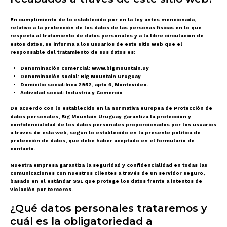
En cumplimiento de lo establecido por en la ley antes mencionada,
relativo a la protección de los datos de las personas físicas en lo que
respecta al tratamiento de datos personales y a la libre circulación de
estos datos, se informa a los usuarios de este sitio web que el
responsable del tratamiento de sus datos es:
Denominación comercial:
www.bigmountain.uy
Denominación social:
Big Mountain Uruguay
Domicilio social:
Inca 2952, apto 6, Montevideo.
Actividad social:
Industria y Comercio
De acuerdo con lo establecido en la normativa europea de Protección de
datos personales, Big Mountain Uruguay garantiza la protección y
confidencialidad de los datos personales proporcionados por los usuarios
a través de esta web, según lo establecido en la presente política de
protección de datos, que debe haber aceptado en el formulario de
contacto.
Nuestra empresa garantiza la seguridad y confidencialidad en todas las
comunicaciones con nuestros clientes a través de un servidor seguro,
basado en el estándar SSL que protege los datos frente a intentos de
violación por terceros.
¿Qué datos personales trataremos y
cuál es la obligatoriedad a