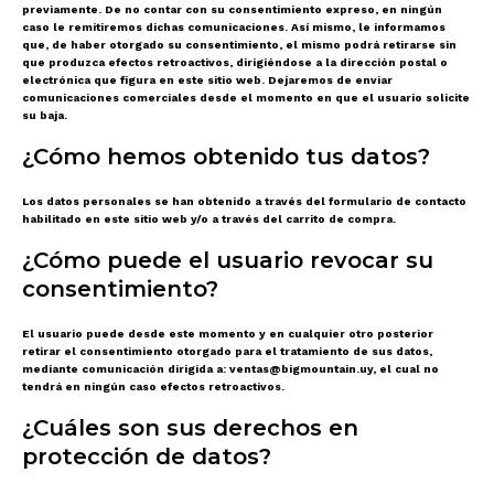
previamente. De no contar con su consentimiento expreso, en ningún
caso le remitiremos dichas comunicaciones. Así mismo, le informamos
que, de haber otorgado su consentimiento, el mismo podrá retirarse sin
que produzca efectos retroactivos, dirigiéndose a la dirección postal o
electrónica que figura en este sitio web. Dejaremos de enviar
comunicaciones comerciales desde el momento en que el usuario solicite
su baja.
¿Cómo hemos obtenido tus datos?
Los datos personales se han obtenido a través del formulario de contacto
habilitado en este sitio web y/o a través del carrito de compra.
¿Cómo puede el usuario revocar su
consentimiento?
El usuario puede desde este momento y en cualquier otro posterior
retirar el consentimiento otorgado para el tratamiento de sus datos,
mediante comunicación dirigida a: ventas@bigmountain.uy, el cual no
tendrá en ningún caso efectos retroactivos.
¿Cuáles son sus derechos en
protección de datos?