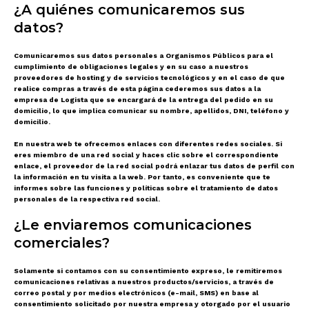
¿A quiénes comunicaremos sus
datos?
Comunicaremos sus datos personales a Organismos Públicos para el
cumplimiento de obligaciones legales y en su caso a nuestros
proveedores de hosting y de servicios tecnológicos y en el caso de que
realice compras a través de esta página cederemos sus datos a la
empresa de Logista que se encargará de la entrega del pedido en su
domicilio, lo que implica comunicar su nombre, apellidos, DNI, teléfono y
domicilio.
En nuestra web te ofrecemos enlaces con diferentes redes sociales. Si
eres miembro de una red social y haces clic sobre el correspondiente
enlace, el proveedor de la red social podrá enlazar tus datos de perfil con
la información en tu visita a la web. Por tanto, es conveniente que te
informes sobre las funciones y políticas sobre el tratamiento de datos
personales de la respectiva red social.
¿Le enviaremos comunicaciones
comerciales?
Solamente si contamos con su consentimiento expreso, le remitiremos
comunicaciones relativas a nuestros productos/servicios, a través de
correo postal y por medios electrónicos (e-mail, SMS) en base al
consentimiento
solicitado por nuestra empresa y otorgado por el usuario