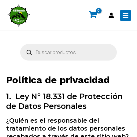
Ir
al
contenido
Main
Menu
Búsqueda
de
productos
Política de privacidad
1. Ley N° 18.331 de Protección
de Datos Personales
¿Quién es el responsable del
tratamiento de los datos personales
recabados a través de este sitio web?