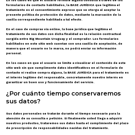
En los casos en que el usuario formule alguna consulta a través de los
formularios de contacto habilitados, la BASE JURÍDICA que legitima el
tratamiento es el consentimiento expreso que se otorga al aceptar la
presente política de protección de datos, mediante la marcación de la
casilla correspondiente habilitada a tal efecto.
En el caso de compras vía online, la base jurídica que legitima el
tratamiento de sus datos con dicha finalidad es la relación contractual
surgida entre Big Mountain Uruguay y el comprador. Los formularios
habilitados en este sitio web cuentan con una casilla de aceptación, de
manera que el usuario no lo marca, no podrá enviar su información
personal.
En los casos en que el usuario se limite a visualizar el contenido de este
sitio web sin que cumplimente datos identificativos en el formulario de
contacto ni realice compra alguna, la BASE JURÍDICA para el tratamiento es
el interés legítimo del responsable, concretamente nuestro interés en
garantizar un buen uso y funcionamiento del servicio.
¿Por cuánto tiempo conservaremos
sus datos?
Sus datos personales se tratarán durante el tiempo necesario para la
atención de su consulta o petición. Si finalmente usted llega a adquirir
nuestros productos, trataremos sus datos hasta el cumplimiento del plazo
de prescripción de responsabilidades nacidas del tratamiento.