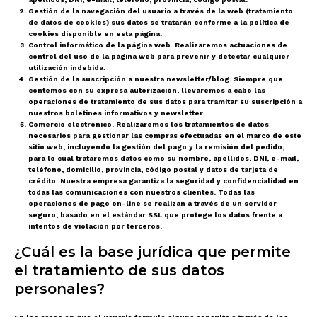
Gestión de la navegación del usuario a través de la web (tratamiento
de datos de cookies)
sus datos se tratarán conforme a la política de
cookies disponible en esta página.
Control informático de la página web
. Realizaremos actuaciones de
control del uso de la página web para prevenir y detectar cualquier
utilización indebida.
Gestión de la suscripción a nuestra newsletter/blog
. Siempre que
contemos con su expresa autorización, llevaremos a cabo las
operaciones de tratamiento de sus datos para tramitar su suscripción a
nuestros boletines informativos y newsletter.
Comercio electrónico
. Realizaremos los tratamientos de datos
necesarios para gestionar las compras efectuadas en el marco de este
sitio web, incluyendo la gestión del pago y la remisión del pedido,
para lo cual trataremos datos como su nombre, apellidos, DNI, e-mail,
teléfono, domicilio, provincia, código postal y datos de tarjeta de
crédito. Nuestra empresa garantiza la seguridad y confidencialidad en
todas las comunicaciones con nuestros clientes. Todas las
operaciones de pago on-line se realizan a través de un servidor
seguro, basado en el estándar SSL que protege los datos frente a
intentos de violación por terceros.
¿Cuál es la base jurídica que permite
el tratamiento de sus datos
personales?