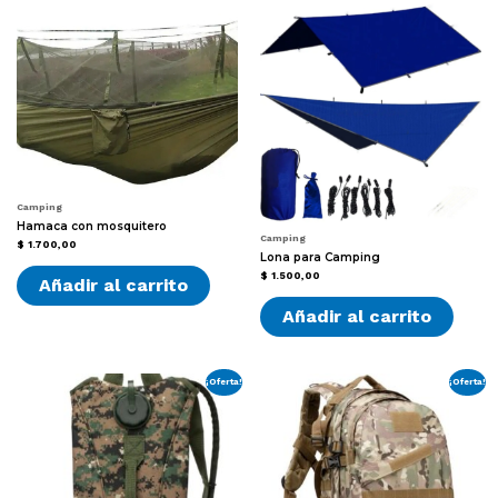
Camping
Hamaca con mosquitero
Camping
$
1.700,00
Lona para Camping
$
1.500,00
Añadir al carrito
Añadir al carrito
¡Oferta!
¡Oferta!