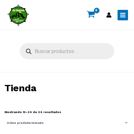
Ir
al
contenido
Main
Menu
Búsqueda
de
productos
Tienda
Mostrando 13–24 de 24 resultados