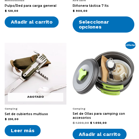
Motociclistas
Aire libre
Pulpo/Red para carga general
Riñonera táctica 7 lts
$
120,00
$
900,00
Es
Añadir al carrito
Seleccionar
pr
opciones
ti
mú
var
La
¡Oferta!
op
se
pu
el
en
la
pá
de
pr
AGOTADO
Camping
Camping
Set de Ollas para camping con
Set de cubiertos multiuso
accesorios
$
230,00
El
El
$
1.300,00
$
1.050,00
precio
precio
Leer más
original
actual
Añadir al carrito
era:
es:
$ 1.300,00.
$ 1.050,00.