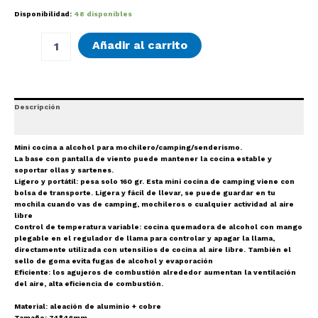
Disponibilidad:
48 disponibles
Cocina
Añadir al carrito
a
Alcohol
cantidad
Descripción
Valoraciones (0)
Mini cocina a alcohol para mochilero/camping/senderismo.
La base con pantalla de viento puede mantener la cocina estable y
soportar ollas y sartenes.
Ligero y portátil: pesa solo 160 gr. Esta mini cocina de camping viene con
bolsa de transporte. Ligera y fácil de llevar, se puede guardar en tu
mochila cuando vas de camping, mochileros o cualquier actividad al aire
libre
Control de temperatura variable: cocina quemadora de alcohol con mango
plegable en el regulador de llama para controlar y apagar la llama,
directamente utilizada con utensilios de cocina al aire libre. También el
sello de goma evita fugas de alcohol y evaporación
Eficiente: los agujeros de combustión alrededor aumentan la ventilación
del aire, alta eficiencia de combustión.
Material: aleación de aluminio + cobre
Tamaño: 74*46mm