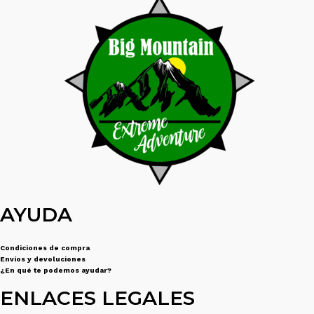
la
página
de
producto
AYUDA
Condiciones de compra
Envíos y devoluciones
¿En qué te podemos ayudar?
ENLACES LEGALES