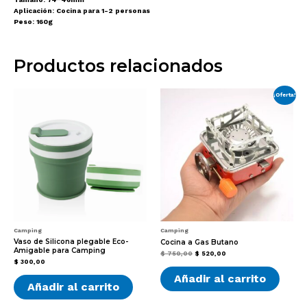
Aplicación: Cocina para 1-2 personas
Peso: 160g
Productos relacionados
¡Oferta!
Camping
Camping
Vaso de Silicona plegable Eco-
Cocina a Gas Butano
Amigable para Camping
El
El
$
750,00
$
520,00
precio
precio
$
300,00
original
actual
Añadir al carrito
era:
es:
$ 750,00.
$ 520,00.
Añadir al carrito